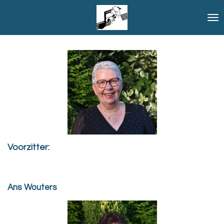
Ga
direct
naar
de
hoofdinhoud
Voorzitter:
Ans Wouters